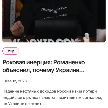
Мир
Роковая инерция: Романенко
объяснил, почему Украина
уверенно идет «польским
Фев 12, 2026
сценарием» и как переиграть
Падение нефтяных доходов России из-за потери
Россию
индийского рынка является позитивным сигналом,
но Украине не стоит...