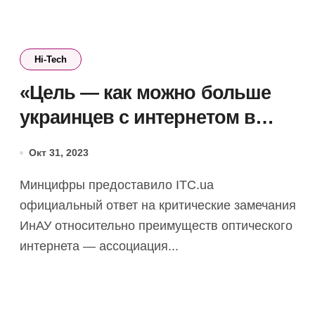
Hi-Tech
«Цель — как можно больше
украинцев с интернетом в
случае блэкаута». Ответ
Окт 31, 2023
Минцифры на критику ИнАУ
Минцифры предоставило ITC.ua
против быстрого перехода на
официальный ответ на критические замечания
«оптику»
ИнАУ относительно преимуществ оптического
интернета — ассоциация...