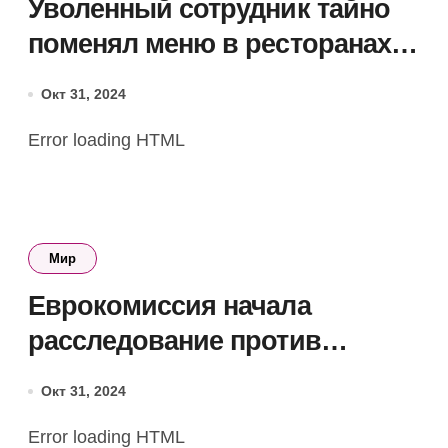
Уволенный сотрудник тайно
поменял меню в ресторанах
Disney: добавил брань,
Окт 31, 2024
изменил цены и аллергены
Error loading HTML
Мир
Еврокомиссия начала
расследование против
маркетплейса Temu
Окт 31, 2024
Error loading HTML