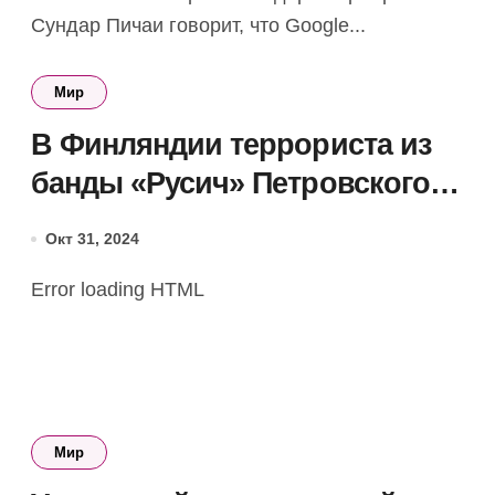
Сундар Пичаи говорит, что Google...
Мир
В Финляндии террориста из
банды «Русич» Петровского
обвинили в военных
Окт 31, 2024
преступлениях в Украине
Error loading HTML
Мир