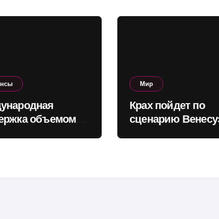
ансы
Мир
ународная
Крах пойдет по
ержка объемом
сценарию Венесу
о $160 млрд
Зейхан о том, как
олит Украине
может выглядеть
инансировать
коллапс Китая
ет в ближайшие
.