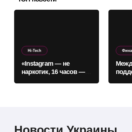
Hi-Tech
Фин
«Instagram — не
Межд
наркотик, 16 часов —
подд
не зависимость»: CEO
окол
платформы сделал
позв
заявление
проф
бюдж
годы
Новости Украины