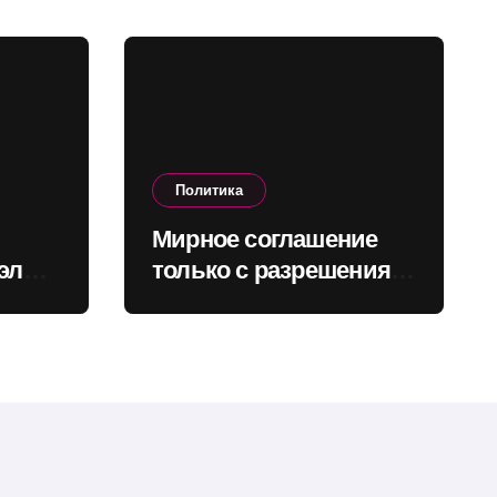
Политика
Мирное соглашение
элы:
только с разрешения
народа: Зеленский
назвал возможные
сроки референдума