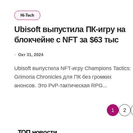
Hi-Tech
Ubisoft выпустила ПК-игру на
блокчейне с NFT за $63 тыс
Окт 31, 2024
Ubisoft выпустила NFT-игру Champions Tactics:
Grimoria Chronicles для ПК без громких
анонсов. Это PvP-тактическая RPG...
Пагин
1
2
запис
ТОП новости