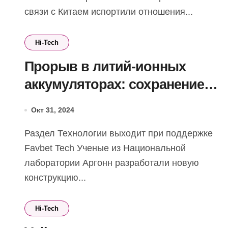
связи с Китаем испортили отношения...
Hi-Tech
Прорыв в литий-ионных
аккумуляторах: сохранение
98% емкости после 500
Окт 31, 2024
циклов, более низкая
Раздел Технологии выходит при поддержке
стоимость и повышенная
Favbet Tech Ученые из Национальной
термостойкость
лаборатории Аргонн разработали новую
конструкцию...
Hi-Tech