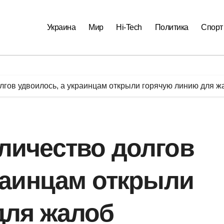
Украина
Мир
Hi-Tech
Политика
Спорт
гов удвоилось, а украинцам открыли горячую линию для ж
личество долгов
раинцам открыли
для жалоб