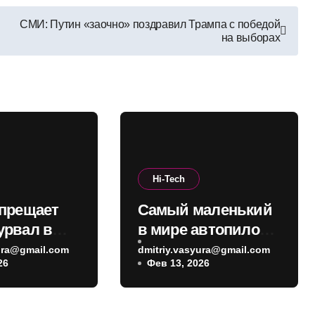
СМИ: Путин «заочно» поздравил Трампа с победой
на выборах
Hi-Tech
апрещает
Самый маленький
урвал в
в мире автопилот:
ед за
новый чип
yura@gmail.com
dmitriy.vasyura@gmail.com
26
Фев 13, 2026
ми
превращает БПЛА
 все — в
в
sla
«интеллектуальног