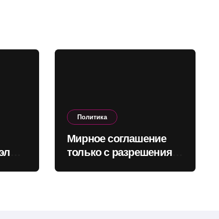
Политика
Мирное соглашение
элы:
только с разрешения
народа: Зеленский
назвал возможные
сроки референдума