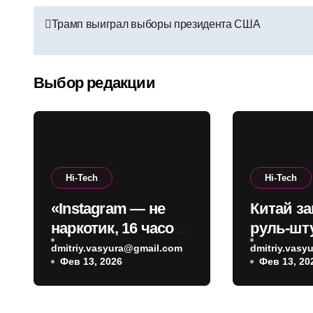
Навигация
Трамп выиграл выборы президента США
по
записям
Выбор редакции
Hi-Tech
Hi-Tech
«Instagram — не
Китай з
наркотик, 16 часов
руль-шт
— не
авто всл
dmitriy.vasyura@gmail.com
dmitriy.vas
Фев 13, 2026
Фев 13, 20
зависимость»: CEO
скрыты
платформы сделал
ручками:
заявление
стиле Te