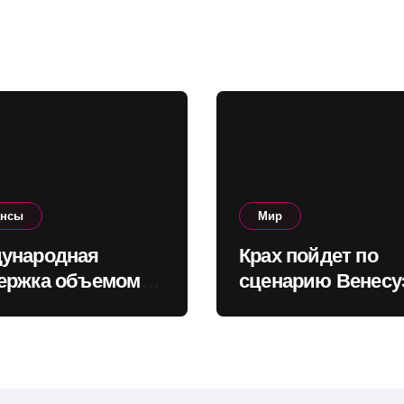
о» убийцу
ансы
Мир
ународная
Крах пойдет по
ержка объемом
сценарию Венесу
о $160 млрд
Зейхан о том, как
олит Украине
может выглядеть
инансировать
коллапс Китая
ет в ближайшие