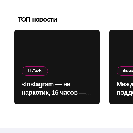
ТОП новости
Hi-Tech
Фин
«Instagram — не
Межд
наркотик, 16 часов —
подд
не зависимость»: CEO
окол
платформы сделал
позв
заявление
проф
бюдж