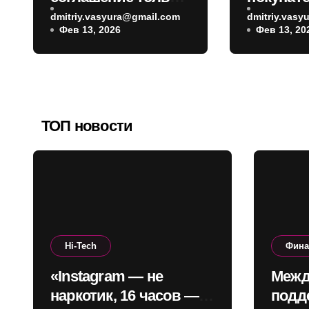
с разрешения
российс
dmitriy.vasyura@gmail.com
dmitriy.vas
Фев 13, 2026
Фев 13, 20
народа: Зеленский
поможет
назвал возможные
сроки
референдума
ТОП новости
Hi-Tech
Фин
«Instagram — не
Межд
наркотик, 16 часов —
подд