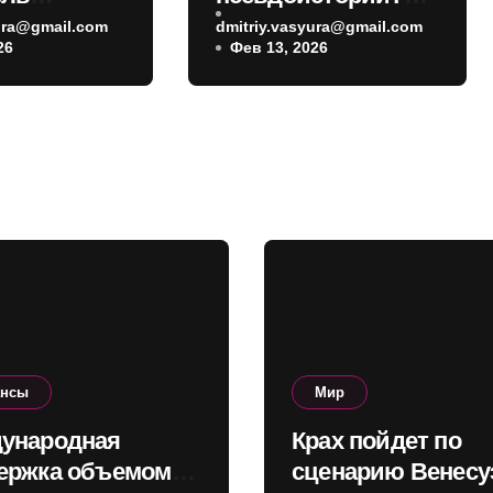
кой нефти
Сибига иронично
yura@gmail.com
dmitriy.vasyura@gmail.com
26
Фев 13, 2026
 Украине
отреагировал на
Мединского в
делегации РФ
ансы
Мир
ународная
Крах пойдет по
ержка объемом
сценарию Венесу