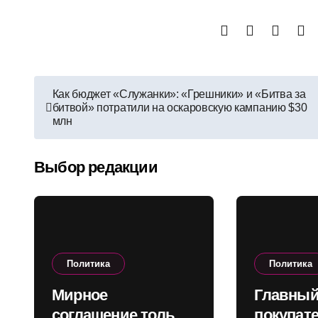
Навигация
Как бюджет «Служанки»: «Грешники» и «Битва за
битвой» потратили на оскаровскую кампанию $30
по
млн
записям
Выбор редакции
Политика
Политика
Мирное
Главны
соглашение только
покупат