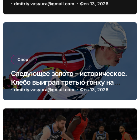
дисциплине хафпайп
dmitriy.vasyura@gmail.com
Фев 13, 2026
Спорт
Следующее золото – историческое.
Клебо выиграл третью гонку на
ОИ-2026
dmitriy.vasyura@gmail.com
Фев 13, 2026