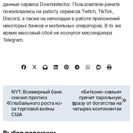
данные сервиса Downdetector. Пользователи ренета
пожаловались на работу сервисов Twitch, TikTok,
Discord, а также на неполадки в работе приложений
некоторых банков и мобильных операторов. В то же
время массовый сбой не коснулся мессенджера
Telegram.
Навигация
NYT: Всемирный банк
«Биткоин-семья»
снизил прогноз
прячет парольную
по
глобального роста из-
фразу от богатства на
за торговой войны
четырех континентах
записям
США
Выбор редакции