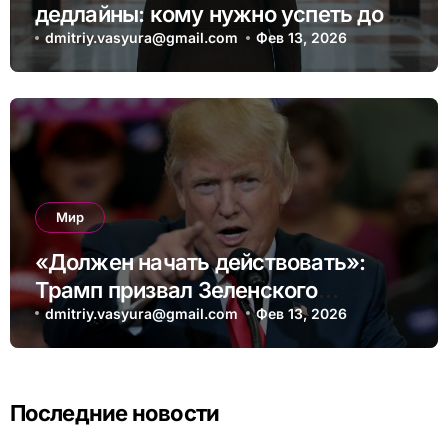
дедлайны: кому нужно успеть до 1
апреля
dmitriy.vasyura@gmail.com
Фев 13, 2026
Мир
«Должен начать действовать»:
Трамп призвал Зеленского
поскорее договориться с Россией
dmitriy.vasyura@gmail.com
Фев 13, 2026
Последние новости