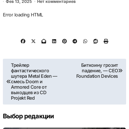
Фев 13, 2025
Нет комментариев
Error loading HTML
Навигация
Трейлер
Биткоину грозит
фантастического
падение, — CEO
по
шутера Metal Eden —
Foundation Devices
смесь Doom и
записям
Armored Core от
выходцев из CD
Projekt Red
Выбор редакции