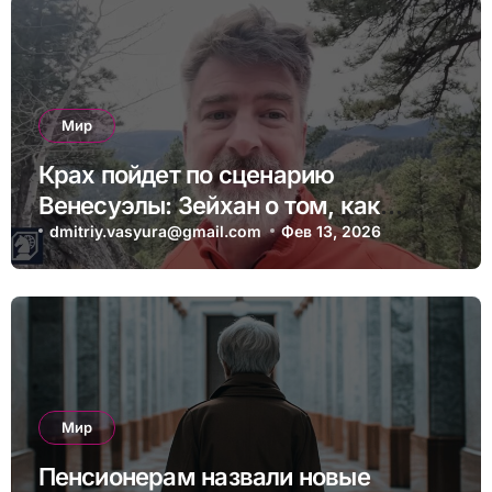
Мир
Крах пойдет по сценарию
Венесуэлы: Зейхан о том, как
может выглядеть коллапс Китая
dmitriy.vasyura@gmail.com
Фев 13, 2026
Мир
Пенсионерам назвали новые