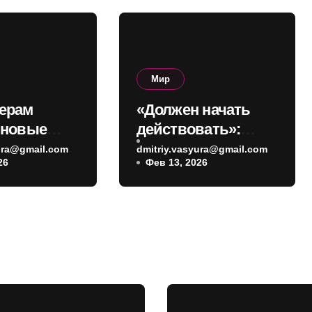
Мир
ерам
«Должен начать
 новые
действовать»:
ы: кому
Трамп призвал
yura@gmail.com
dmitriy.vasyura@gmail.com
26
Фев 13, 2026
петь до 1
Зеленского
поскорее
договориться с
Россией