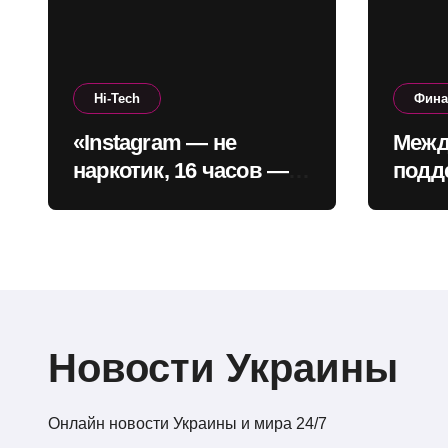
Hi-Tech
Фин
«Instagram — не
Межд
наркотик, 16 часов —
подд
не зависимость»: CEO
окол
платформы сделал
позв
заявление
проф
бюдж
годы
Новости Украины
Онлайн новости Украины и мира 24/7