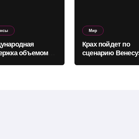
ансы
Мир
ународная
Крах пойдет по
ержка объемом
сценарию Венесу
о $160 млрд
Зейхан о том, как
олит Украине
может выглядеть
инансировать
коллапс Китая
ет в ближайшие
.