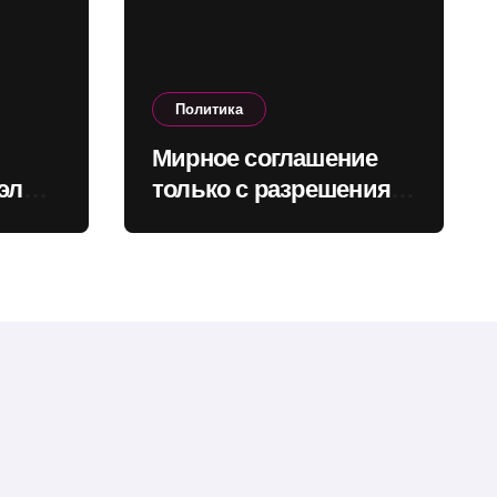
Политика
Мирное соглашение
элы:
только с разрешения
народа: Зеленский
назвал возможные
сроки референдума