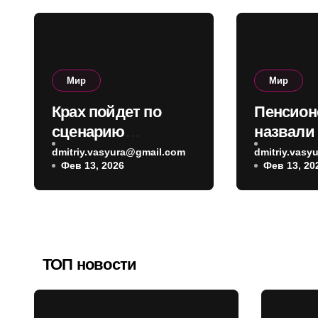
Мир
Мир
Крах пойдет по
Пенсион
сценарию
назвали
Венесуэлы: Зейхан
дедлайн
dmitriy.vasyura@gmail.com
dmitriy.vas
Фев 13, 2026
Фев 13, 20
о том, как может
нужно ус
выглядеть коллапс
апреля
Китая
ТОП новости