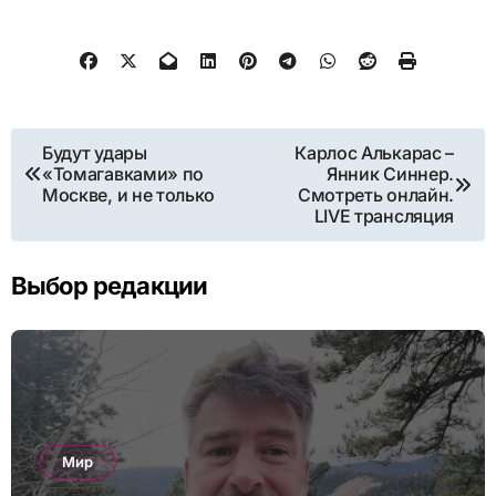
Навигация
Будут удары
Карлос Алькарас –
«Томагавками» по
Янник Синнер.
по
Москве, и не только
Смотреть онлайн.
LIVE трансляция
записям
Выбор редакции
Мир