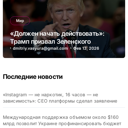
Мир
«Должен начать действовать»:
Трамп призвал Зеленского
поскорее договориться с Россией
dmitriy.vasyura@gmail.com
Фев 13, 2026
Последние новости
«Instagram — не наркотик, 16 часов — не
зависимость»: CEO платформы сделал заявление
Международная поддержка объемом около $160
млрд позволит Украине профинансировать бюджет