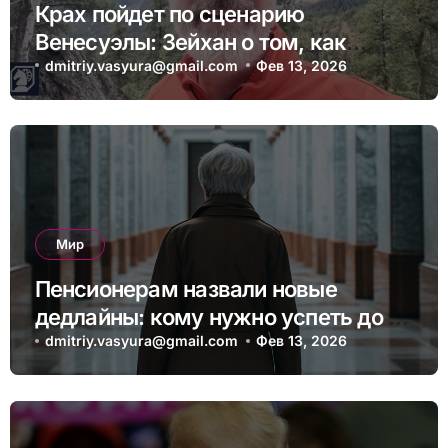
Крах пойдет по сценарию
Венесуэлы: Зейхан о том, как
может выглядеть коллапс Китая
dmitriy.vasyura@gmail.com
Фев 13, 2026
Мир
Пенсионерам назвали новые
дедлайны: кому нужно успеть до 1
апреля
dmitriy.vasyura@gmail.com
Фев 13, 2026