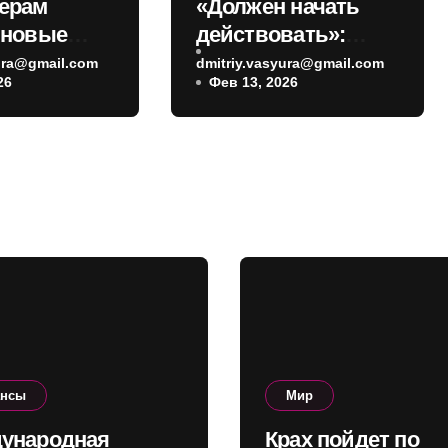
ерам
«Должен начать
 новые
действовать»:
ы: кому
Трамп призвал
yura@gmail.com
dmitriy.vasyura@gmail.com
26
Фев 13, 2026
петь до 1
Зеленского
поскорее
договориться с
Россией
ансы
Мир
ународная
Крах пойдет по