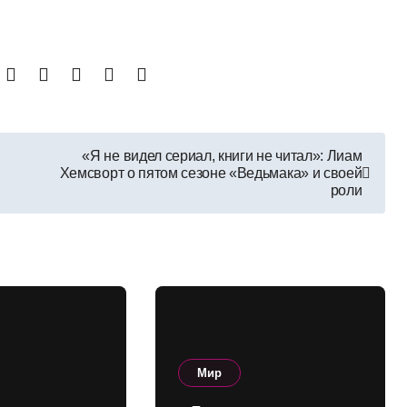
«Я не видел сериал, книги не читал»: Лиам
Хемсворт о пятом сезоне «Ведьмака» и своей
роли
Мир