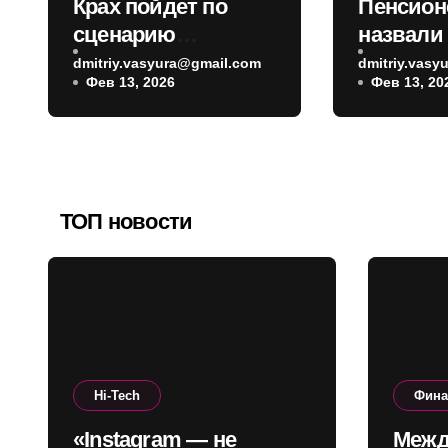
Крах пойдет по
Пенсион
сценарию
назвали
Венесуэлы: Зейхан
дедлайн
dmitriy.vasyura@gmail.com
dmitriy.vas
Фев 13, 2026
Фев 13, 20
о том, как может
нужно ус
выглядеть коллапс
апреля
Китая
ТОП новости
Hi-Tech
Фин
«Instagram — не
Межд