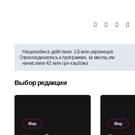
Навигация
Нацкэшбек в действии: 1,6 млн украинцев
присоединились к программе, за месяц им
по
начислили 42 млн грн кэшбэка
записям
Выбор редакции
Мир
Мир